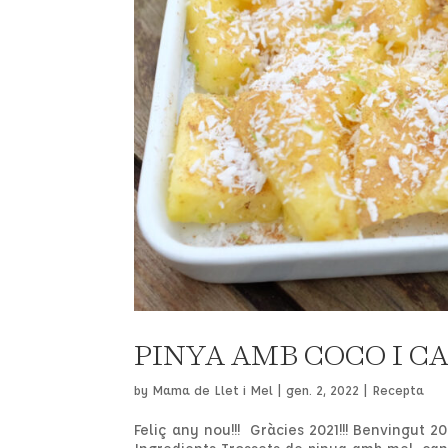
PINYA AMB COCO I C
by
Mama de Llet i Mel
|
gen. 2, 2022
|
Recepta
Feliç any nou!!! Gràcies 2021!!! Benvingut 