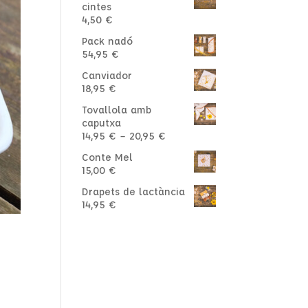
cintes
4,50
€
Pack nadó
54,95
€
Canviador
18,95
€
Tovallola amb
caputxa
Interval
14,95
€
–
20,95
€
de
Conte Mel
preus:
15,00
€
14,95 €
a
Drapets de lactància
20,95 €
14,95
€