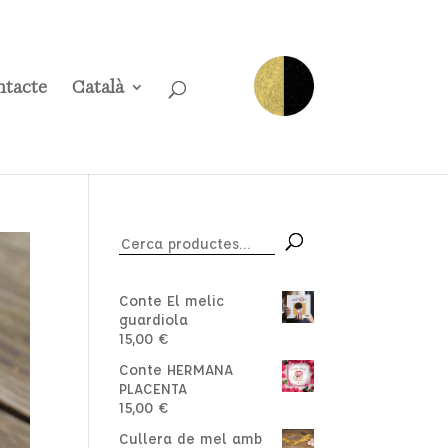
tacte
Català
Cerca:
Conte El melic
guardiola
15,00
€
Conte HERMANA
PLACENTA
15,00
€
Cullera de mel amb