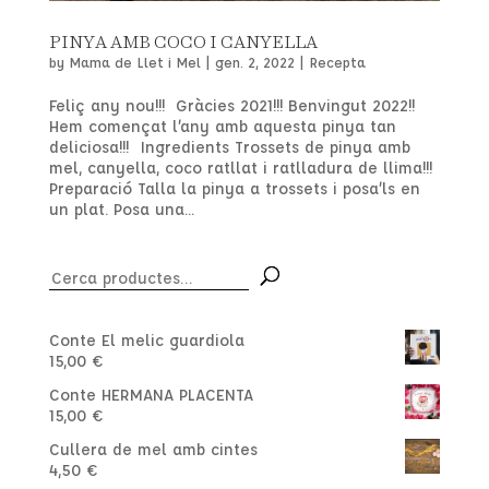
PINYA AMB COCO I CANYELLA
by
Mama de Llet i Mel
|
gen. 2, 2022
|
Recepta
Feliç any nou!!! Gràcies 2021!!! Benvingut 2022!!
Hem començat l’any amb aquesta pinya tan
deliciosa!!! Ingredients Trossets de pinya amb
mel, canyella, coco ratllat i ratlladura de llima!!!
Preparació Talla la pinya a trossets i posa’ls en
un plat. Posa una...
Cerca:
Conte El melic guardiola
15,00
€
Conte HERMANA PLACENTA
15,00
€
Cullera de mel amb cintes
4,50
€