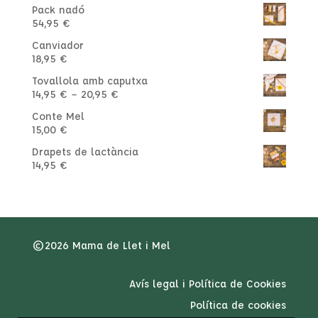
Pack nadó
54,95
€
Canviador
18,95
€
Tovallola amb caputxa
Interval
14,95
€
–
20,95
€
de
Conte Mel
preus:
15,00
€
14,95 €
a
Drapets de lactància
20,95 €
14,95
€
©2026 Mama de Llet i Mel
Avís legal i Política de Cookies
Política de cookies