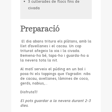
3 cullerades de flocs fins de
civada
Preparació
El dia abans tritura els plàtans, amb la
llet d’avellanes i el cacau. Un cop
triturat afegeix la xia i la civada.
Remena-ho bé, tapa-ho i guarda-ho a
la nevera tota la nit.
Al matí serveix el púding en un bol i
posa-hi els toppings que t’agradin: nibs
de cacau, avellanes, làmines de coco,
gerds, nabius,…
Disfruta’l!
El pots guardar a la nevera durant 2-3
dies.