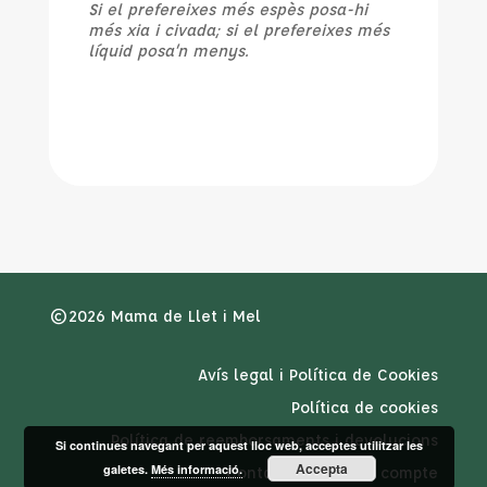
Si el prefereixes més espès posa-hi
més xia i civada; si el prefereixes més
líquid posa’n menys.
©2026 Mama de Llet i Mel
Avís legal i Política de Cookies
Política de cookies
Política de reemborsaments i devolucions
Si continues navegant per aquest lloc web, acceptes utilitzar les
Accepta
galetes.
Més informació.
Contacte
El meu compte