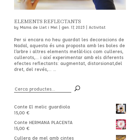
ELEMENTS REFLECTANTS
by
Mama de Llet i Mel
|
gen. 17, 2023
|
Activitat
Per si encara no heu guardat les decoracions de
Nadal, aquesta és una proposta amb les boles de
l’arbre i altres elements metàl•lics com culleres,
cullerots,… i així experimentar amb els diferents
efectes reflectants: augmentat, distorsionat,del
dret, del revés,… ...
Cerca:
Conte El melic guardiola
15,00
€
Conte HERMANA PLACENTA
15,00
€
Cullera de mel amb cintes