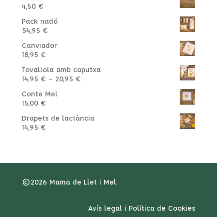
4,50
€
Pack nadó
54,95
€
Canviador
18,95
€
Tovallola amb caputxa
Interval
14,95
€
–
20,95
€
de
Conte Mel
preus:
15,00
€
14,95 €
a
Drapets de lactància
20,95 €
14,95
€
©2026 Mama de Llet i Mel
Avís legal i Política de Cookies