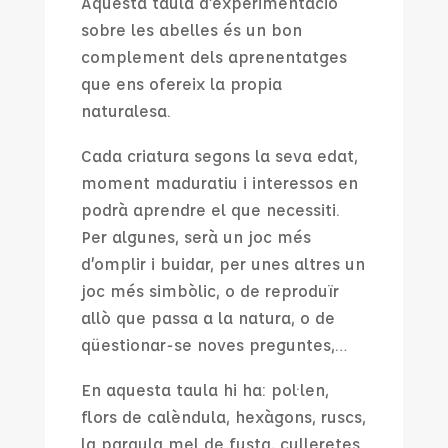
Aquesta taula d’experimentació
sobre les abelles és un bon
complement dels aprenentatges
que ens ofereix la propia
naturalesa.
Cada criatura segons la seva edat,
moment maduratiu i interessos en
podrà aprendre el que necessiti.
Per algunes, serà un joc més
d’omplir i buidar, per unes altres un
joc més simbòlic, o de reproduïr
allò que passa a la natura, o de
qüestionar-se noves preguntes,…
En aquesta taula hi ha: pol·len,
flors de calèndula, hexàgons, ruscs,
la paraula mel de fusta, culleretes